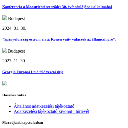
Konferencia a Maastrichti szerződés 30. évfordulójának alkalmából
Budapest
2024. 01. 30.
"Spanyolország ostrom alatt: Konzervatív válaszok az államcsínyre".
Budapest
2023. 11. 30.
Georgia Európai Unió felé vezető útja
Hasznos linkek
Általános adatkezelési tájékoztató
Adatkezelési tájékoztató kivonat - hírlevél
Maradjunk kapcsolatban