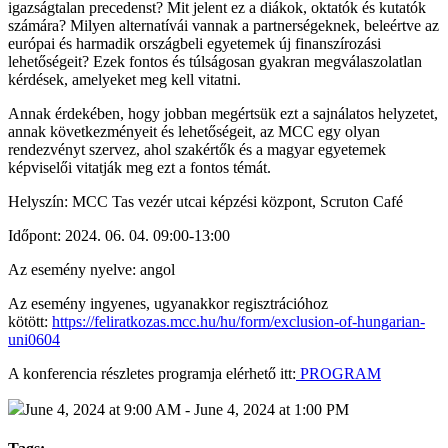
igazságtalan precedenst? Mit jelent ez a diákok, oktatók és kutatók
számára? Milyen alternatívái vannak a partnerségeknek, beleértve az
európai és harmadik országbeli egyetemek új finanszírozási
lehetőségeit? Ezek fontos és túlságosan gyakran megválaszolatlan
kérdések, amelyeket meg kell vitatni.
Annak érdekében, hogy jobban megértsük ezt a sajnálatos helyzetet,
annak következményeit és lehetőségeit, az MCC egy olyan
rendezvényt szervez, ahol szakértők és a magyar egyetemek
képviselői vitatják meg ezt a fontos témát.
Helyszín: MCC Tas vezér utcai képzési központ, Scruton Café
Időpont: 2024. 06. 04. 09:00-13:00
Az esemény nyelve: angol
Az esemény ingyenes, ugyanakkor regisztrációhoz
kötött:
https://feliratkozas.mcc.hu/hu/form/exclusion-of-hungarian-
uni0604
A konferencia részletes programja elérhető itt:
PROGRAM
June 4, 2024 at 9:00 AM - June 4, 2024 at 1:00 PM